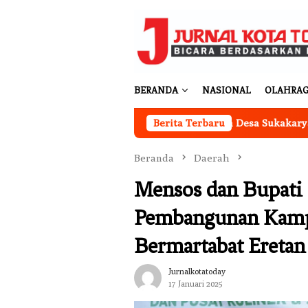
Loncat
ke
konten
BERANDA
NASIONAL
OLAHRA
Kantor Koperasi Merah Putih Desa Sukakarya Masih Diba
Berita Terbaru
Beranda
Daerah
Mensos dan Bupati 
Pembangunan Kamp
Bermartabat Eretan
Jurnalkotatoday
17 Januari 2025