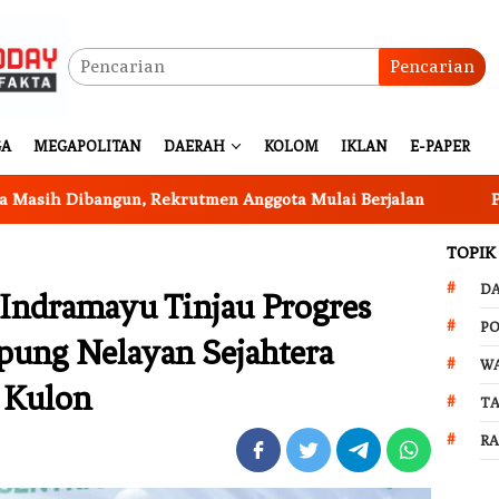
Pencarian
GA
MEGAPOLITAN
DAERAH
KOLOM
IKLAN
E-PAPER
ngun, Rekrutmen Anggota Mulai Berjalan
Program Ketah
TOPIK
D
Indramayu Tinjau Progres
PO
ung Nelayan Sejahtera
W
 Kulon
T
R