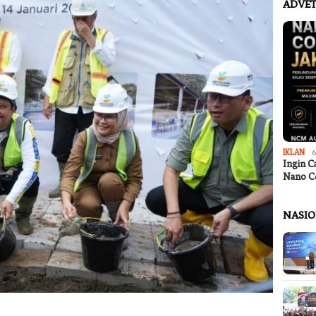
ADVET
IKLAN
6
Ingin C
Nano C
NASI