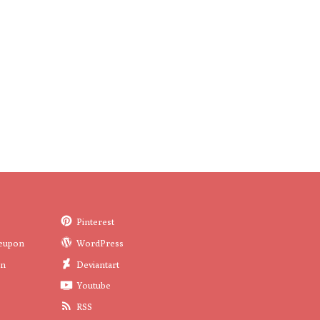
Pinterest
eupon
WordPress
in
Deviantart
Youtube
RSS