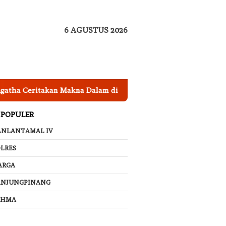
6 AGUSTUS 2026
Ceritakan Makna Dalam di Balik Lagu ‘Membatu’, Bikin Netizen
 POPULER
ANLANTAMAL IV
LRES
ARGA
ANJUNGPINANG
AHMA