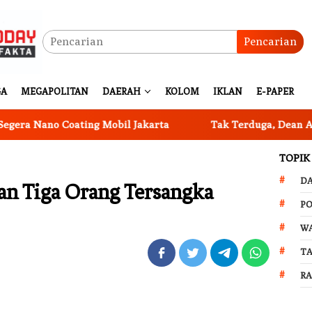
Pencarian
GA
MEGAPOLITAN
DAERAH
KOLOM
IKLAN
E-PAPER
 Nano Coating Mobil Jakarta
Tak Terduga, Dean Agatha 
TOPIK
D
n Tiga Orang Tersangka
PO
W
T
R