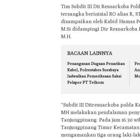
Tim Subdit III Dit Resnarkoba Po
tersangka berinisial RO alias R, ST
disampaikan oleh Kabid Humas Pol
M.Si didampingi Dir Resnarkoba Po
M.H.
BACAAN LAINNYA
Penanganan Dugaan Penarikan
Pe
Kabel, Polrestabes Surabaya
An
Jadwalkan Pemeriksaan Saksi
Mol
Pelapor PT Telkom
“Subdit III Ditresnarkoba polda 
MH melakukan pendalaman penyi
Tanjungpinang. Pada jam 16.30 wi
Tanjungpinang Timur Kecamatan B
mengamankan tiga orang laki-laki b