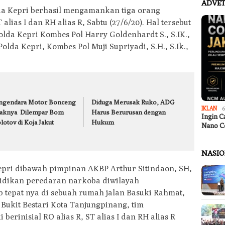
ADVET
lda Kepri berhasil mengamankan tiga orang
 alias I dan RH alias R, Sabtu (27/6/20). Hal tersebut
da Kepri Kombes Pol Harry Goldenhardt S., S.IK.,
lda Kepri, Kombes Pol Muji Supriyadi, S.H., S.Ik.,
ngendara Motor Bonceng
Diduga Merusak Ruko, ADG
IKLAN
6
aknya Dilempar Bom
Harus Berurusan dengan
Ingin C
otov di Koja Jakut
Hukum
Nano C
NASI
Kepri dibawah pimpinan AKBP Arthur Sitindaon, SH,
dikan peredaran narkoba diwilayah
b tepat nya di sebuah rumah jalan Basuki Rahmat,
ukit Bestari Kota Tanjungpinang, tim
erinisial RO alias R, ST alias I dan RH alias R