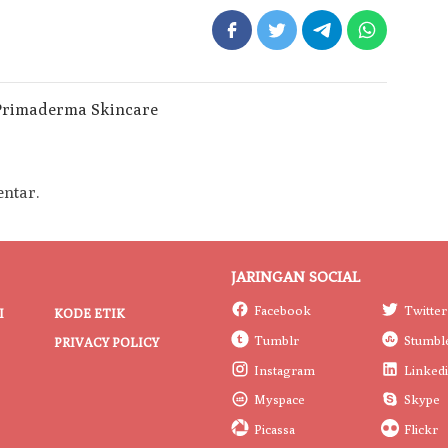
ntar.
JARINGAN SOCIAL
Facebook
Twitter
I
KODE ETIK
Tumblr
Stumbl
PRIVACY POLICY
Instagram
Linked
Myspace
Skype
Picassa
Flickr