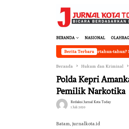
Loncat
ke
konten
BERANDA
NASIONAL
OLAHRA
Ingin Cat Mobil Awet Bertahun-tahun? Segera
Berita Terbaru
Beranda
Hukum dan Kriminal
Polda Kepri Amanka
Pemilik Narkotika
Redaksi Jurnal Kota Today
1 Juli 2020
Batam, jurnalkota.id