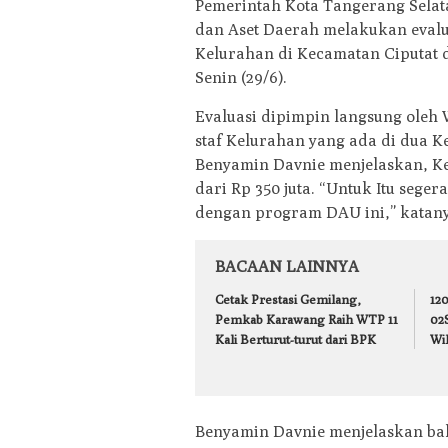
Pemerintah Kota Tangerang Selat
dan Aset Daerah melakukan eval
Kelurahan di Kecamatan Ciputat d
Senin (29/6).
Evaluasi dipimpin langsung oleh
staf Kelurahan yang ada di dua K
Benyamin Davnie menjelaskan, K
dari Rp 350 juta. “Untuk Itu sege
dengan program DAU ini,” katany
BACAAN LAINNYA
Cetak Prestasi Gemilang,
120
Pemkab Karawang Raih WTP 11
02
Kali Berturut-turut dari BPK
Wil
Benyamin Davnie menjelaskan ba