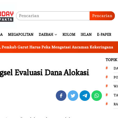
Pencarian
GA
MEGAPOLITAN
DAERAH
KOLOM
IKLAN
E-PAPER
 Garut Harus Peka Mengatasi Ancaman Kekeringana
In
TOPIK
D
gsel Evaluasi Dana Alokasi
PO
W
T
R