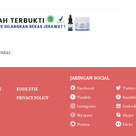
ntar.
JARINGAN SOCIAL
Facebook
Twitter
I
KODE ETIK
Tumblr
Stumbl
PRIVACY POLICY
Instagram
Linked
Myspace
Skype
Picassa
Flickr