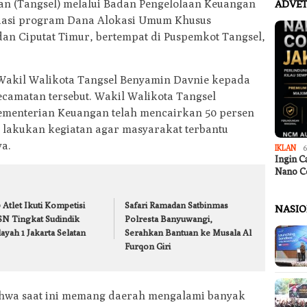
an (Tangsel) melalui Badan Pengelolaan Keuangan
ADVET
uasi program Dana Alokasi Umum Khusus
an Ciputat Timur, bertempat di Puspemkot Tangsel,
 Wakil Walikota Tangsel Benyamin Davnie kepada
ecamatan tersebut. Wakil Walikota Tangsel
ementerian Keuangan telah mencairkan 50 persen
ra lakukan kegiatan agar masyarakat terbantu
a.
IKLAN
6
Ingin C
Nano C
 Atlet Ikuti Kompetisi
Safari Ramadan Satbinmas
NASI
SN Tingkat Sudindik
Polresta Banyuwangi,
ayah 1 Jakarta Selatan
Serahkan Bantuan ke Musala Al
Furqon Giri
hwa saat ini memang daerah mengalami banyak