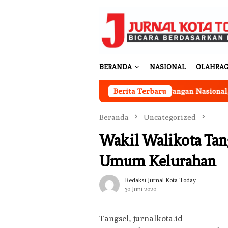
Loncat
ke
konten
BERANDA
NASIONAL
OLAHRA
 Berjalan
Program Ketahanan Pangan Nasional, Pemkab
Berita Terbaru
Beranda
Uncategorized
Wakil Walikota Tan
Umum Kelurahan
Redaksi Jurnal Kota Today
30 Juni 2020
Tangsel, jurnalkota.id