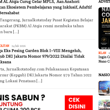
 AL Atqia Curug Gelar MPLS, Aan Anshori:
ADVET
kan Ekosistem Pembelajaran yang Inklusif, Adaftif
Bersahabat
 Tangerang, Jurnalkotatoday Pusat Kegiatan Belajar
arakat (PKBM) Al Atqia resmi membuka tahun
an baru […]
Jurnalkotatoday
OLITAN
24 Juli 2026
a Eks Pesing Garden Blok I–VIII Mengeluh,
IKLAN
6
ub DKI Jakarta Nomor 979/2022 Dinilai Tidak
Ingin C
aksana
Nano C
rta, Jurnalkotatoday.com Pelaksanaan Keputusan
rnur (Kepgub) DKI Jakarta Nomor 979 Tahun 2022
NASI
ang Lokasi Penataan […]