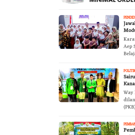
PENDID
Jawa
Modu
Kara
Aep 
Belaj
POLITI
Sair
Kana
Way 
dila
(PKB
PEMBA
Pemb