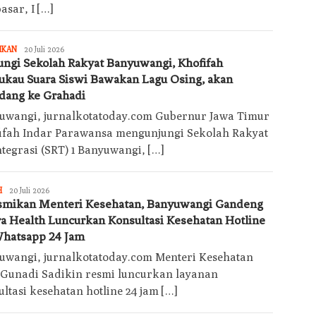
sar, I […]
Jurnalkotatoday
IKAN
20 Juli 2026
ungi Sekolah Rakyat Banyuwangi, Khofifah
ukau Suara Siswi Bawakan Lagu Osing, akan
dang ke Grahadi
uwangi, jurnalkotatoday.com Gubernur Jawa Timur
ifah Indar Parawansa mengunjungi Sekolah Rakyat
tegrasi (SRT) 1 Banyuwangi, […]
Jurnalkotatoday
H
20 Juli 2026
smikan Menteri Kesehatan, Banyuwangi Gandeng
a Health Luncurkan Konsultasi Kesehatan Hotline
Whatsapp 24 Jam
uwangi, jurnalkotatoday.com Menteri Kesehatan
 Gunadi Sadikin resmi luncurkan layanan
ltasi kesehatan hotline 24 jam […]