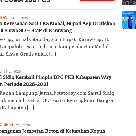
Jurnalkotatoday
IKAN
24 Juli 2026
b Keresahan Soal LKS Mahal, Bupati Aep Gratiskan
l Siswa SD – SMP di Karawang
wang, jurnalkotatoday.com Bupati Karawang, H.
Syaepuloh resmi meluncurkan pemberian Modul
ar Siswa Gratis untuk […]
Jurnalkotatoday
K
23 Juli 2026
ul Sidiq Kembali Pimpin DPC PKB Kabupaten Way
n Periode 2026-2031
Kanan Lampung, jurnalkotatoday.com Sairul Sidiq
ntik menjadi Ketua DPC Partai Kebangkitan Bangsa
) Kabupaten […]
Jurnalkotatoday
NGUNAN
22 Juli 2026
angunan Jembatan Beton di Kelurahan Kepuh