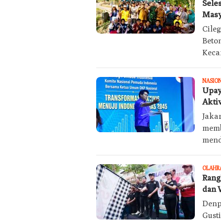
Sele
Masy
Cile
Beto
Keca
NASIO
Upay
Akti
Jaka
membe
mend
OLAHR
Rang
dan 
Denp
Gust