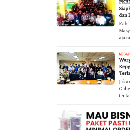
PKBM
Siap
dan 
Kab.
Masy
ajar
MEGAP
Warg
Kepg
Terl
Jaka
Gube
tent