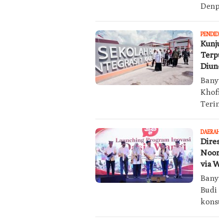
Denpa
PENDID
Kunj
Terp
Diun
Bany
Khof
Terin
DAERA
Dire
Noor
via 
Bany
Budi
konsu