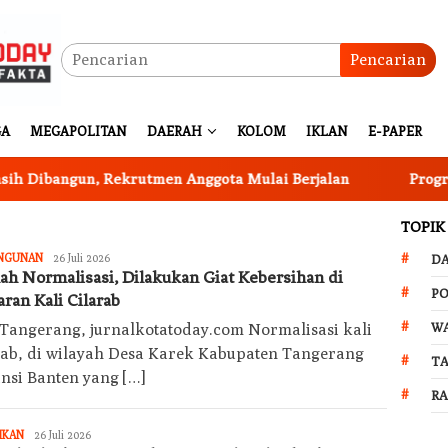
Pencarian
GA
MEGAPOLITAN
DAERAH
KOLOM
IKLAN
E-PAPER
un, Rekrutmen Anggota Mulai Berjalan
Program Ketaha
TOPIK
Jurnalkotatoday
NGUNAN
26 Juli 2026
D
lah Normalisasi, Dilakukan Giat Kebersihan di
PO
ran Kali Cilarab
W
 Tangerang, jurnalkotatoday.com Normalisasi kali
rab, di wilayah Desa Karek Kabupaten Tangerang
T
insi Banten yang […]
R
Jurnalkotatoday
IKAN
26 Juli 2026