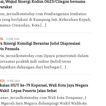
sai, Wujud Sinergi Kodim 0623/Cilegon bersama
arakat
gon, jurnalkotatoday.com Pembangunan Jembatan
n yang berlokasi di Kampung Jati, Kelurahan Kepuh,
matan Ciwandan, Kota […]
Jurnalkotatoday
NAL
22 Juli 2026
a Sinergi Komdigi Berantas Judol Diapresiasi
vis Pemuda
rta, jurnalkotatoday.com Upaya pemerintah dalam
rantas praktik judi online (Judol) terus
apatkan dukungan dari berbagai […]
Jurnalkotatoday
AGA
21 Juli 2026
kaian HUT ke-79 Koperasi, Wali Kota Jaya Negara
Wakil Lepas Peserta Jalan Sehat
asar, jurnalkotatoday.com Wali kota Denpasar, I
i Ngurah Jaya Negara didampingi Wakil Walikota